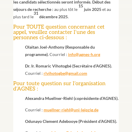
les candidats sélectionnés seront informés
.
Début des
15
séjours de recherche :
au plus tôt le
juin 2025
et au
31
plus tard le
décembre 2025
.
Pour TOUTE question concernant cet
appel, veuillez contacter l’une des
personnes ci-dessous :
Olaitan Joel-Anthony (Responsable du
programme).
Courriel :
info@agnes-h.org
Dr. Ir. Romaric Vihotogbé (Secrétaire d’AGNES).
Courriel :
rlvihotogbe@gmail.com
Pour toute question sur l’organisation
d’AGNES :
Alexandra Muellner-Riehl (coprésidente d’AGNES).
Courriel :
muellner-riehl@uni-leipzig.de
Odunayo Clement Adebooye (Président d’AGNES).