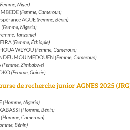
(Femme, Niger)
A MBEDE
(Femme, Cameroun)
Lespérance AGUE
(Femme, Bénin)
I
(Femme, Nigeria)
Femme, Tanzanie)
IFIRA
(Femme, Éthiopie)
TCHOUA WEYOU
(Femme, Cameroun)
O NDEUMOU MEDOUEN
(Femme, Cameroun)
A
(Femme, Zimbabwe)
SOKO
(Femme, Guinée)
Bourse de recherche junior AGNES 2025 (JRG
LE
(Homme, Nigeria)
AKABASSI
(Homme, Bénin)
M
(Homme, Cameroun)
omme, Bénin)