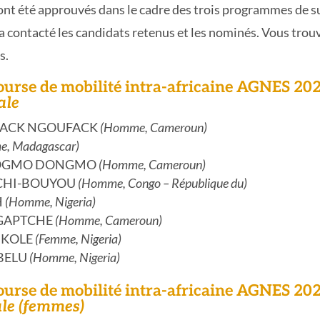
nt été approuvés dans le cadre des trois programmes de s
 contacté les candidats retenus et les nominés. Vous trouv
s.
bourse de mobilité intra-africaine AGNES 20
ale
ENFACK NGOUFACK
(Homme, Cameroun)
, Madagascar)
ELOGMO DONGMO
(Homme, Cameroun)
TCHI-BOUYOU
(Homme, Congo – République du)
H
(Homme, Nigeria)
MEGAPTCHE
(Homme, Cameroun)
NKOLE
(Femme, Nigeria)
EBELU
(Homme, Nigeria)
bourse de mobilité intra-africaine AGNES 20
ale (femmes)