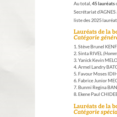
Au total,
45 lauréats
o
Secrétariat d’AGNES a
liste des 2025 lauréat
Lauréats de la 
Catégorie génér
Stève Brunel K
Sinta RIVEL
(Homme
Yanick Kevin M
Armel Landry BA
Favour Moses IDI
Fabrice Junior 
Bunmi Regina BA
Ekene Paul CHID
Lauréats de la 
Catégorie spéci