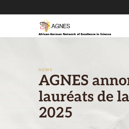
African-German Network of Excellence in Science
NEWS
AGNES annon
lauréats de l
2025