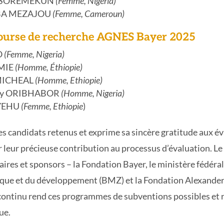
ne SOREMEKUN
(Femme, Nigeria)
BA MEZAJOU
(Femme, Cameroun)
bourse de recherche AGNES Bayer 2025
O
(Femme, Nigeria)
UMIE
(Homme, Éthiopie)
MICHEAL
(Homme, Ethiopie)
rey ORIBHABOR
(Homme, Nigeria)
EYEHU
(Femme, Ethiopie
)
es candidats retenus et exprime sa sincère gratitude aux é
leur précieuse contribution au processus d’évaluation. Le
ires et sponsors – la Fondation Bayer, le ministère fédéral
que et du développement (BMZ) et la Fondation Alexande
continu rend ces programmes de subventions possibles et r
ue.