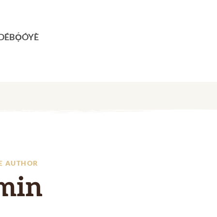
ADÉBỌ́ÓYÈ
E AUTHOR
min