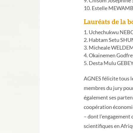
Chisom Josephi
Estelle MEWAM
Lauréats de la 
Uchechukwu NEB
Habtam Setu SH
Micheale WELDE
Okainemen Godf
Desta Mulu GEB
AGNES félicite tous l
membres du jury pour 
également ses partena
coopération économi
– dont l’engagement 
scientifiques en Afriq