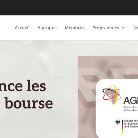
Accueil
A propos
Membres
Programmes
No
ce les
a bourse