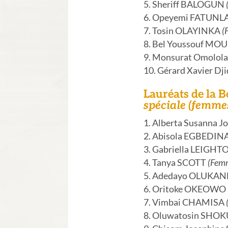
Sheriff BALOGUN
Opeyemi FATUNL
Tosin OLAYINKA
(
Bel Youssouf M
Monsurat Omolol
Gérard Xavier D
Lauréats de la 
spéciale (femme
Alberta Susanna 
Abisola EGBEDIN
Gabriella LEIGH
Tanya SCOTT
(Femm
Adedayo OLUKAN
Oritoke OKEOWO
Vimbai CHAMISA
Oluwatosin SHO