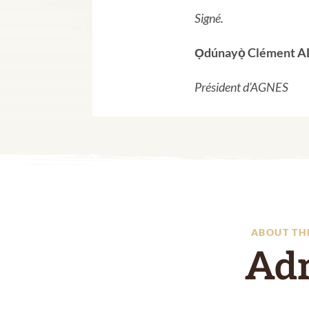
Signé.
Ọdúnayọ̀ Clément 
Président d’AGNES
ABOUT TH
Ad