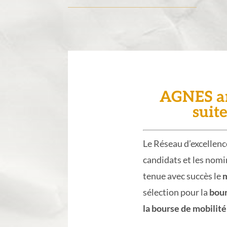
AGNES ann
suit
Le Réseau d’excellenc
candidats et les nomi
tenue avec succès le
m
sélection pour la
bour
la bourse de mobilit