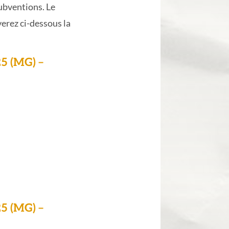
ubventions. Le
erez ci-dessous la
25 (MG) –
25 (MG) –