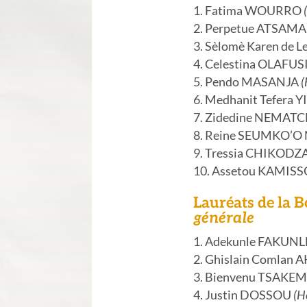
Fatima WOURRO
Perpetue ATSAM
Sèlomè Karen de 
Celestina OLAFUS
Pendo MASANJA
(
Medhanit Tefera Y
Zidedine NEMA
Reine SEUMKO’
Tressia CHIKODZ
Assetou KAMIS
Lauréats de la 
générale
Adekunle FAKUN
Ghislain Comlan 
Bienvenu TSAKE
Justin DOSSOU
(H