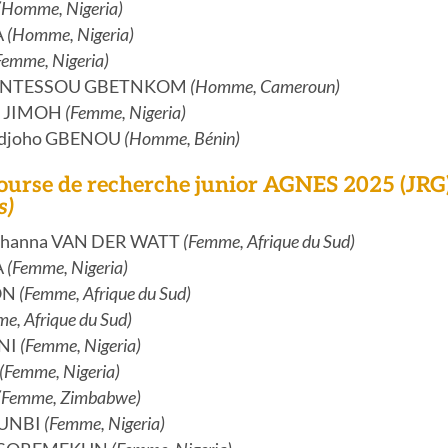
(Homme, Nigeria)
A
(Homme, Nigeria)
Femme, Nigeria)
OUNTESSOU GBETNKOM
(Homme, Cameroun)
a JIMOH
(Femme, Nigeria)
jidjoho GBENOU
(Homme, Bénin)
Bourse de recherche junior AGNES 2025 (JRG
s)
Johanna VAN DER WATT
(Femme, Afrique du Sud)
A
(Femme, Nigeria)
TON
(Femme, Afrique du Sud)
e, Afrique du Sud)
NI
(Femme, Nigeria)
(Femme, Nigeria)
(Femme, Zimbabwe)
KUNBI
(Femme, Nigeria)