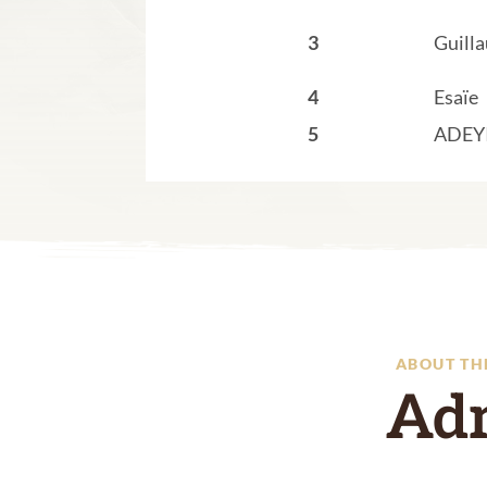
3
Guill
4
Esaïe
5
ADEY
ABOUT TH
Ad