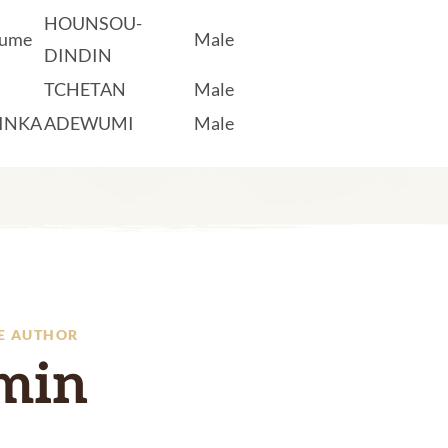
HOUNSOU-
aume
Male
DINDIN
TCHETAN
Male
INKA
ADEWUMI
Male
E AUTHOR
min