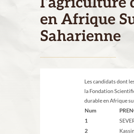
l’agriculture
en Afrique S
Saharienne
Les candidats dont le
la Fondation Scientif
durable en Afrique s
Num
PRE
1
SEVE
2
Kassi