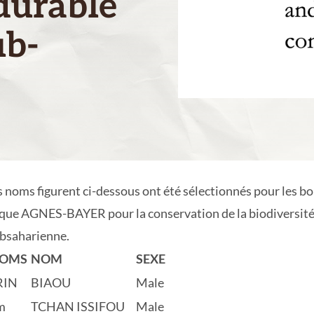
 durable
ub-
s noms figurent ci-dessous ont été sélectionnés pour les b
ique AGNES-BAYER pour la conservation de la biodiversité 
ubsaharienne.
NOMS
NOM
SEXE
RIN
BIAOU
Male
m
TCHAN ISSIFOU
Male