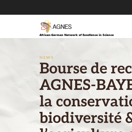
African-German Network of Excellence in Science
NEWS
Bourse de re
AGNES-BAYE
la conservati
biodiversité 