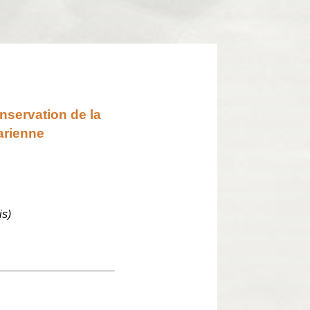
servation de la
arienne
is)