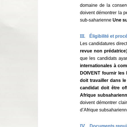
domaine de la conserva
doivent démontrer la pe
sub-saharienne
Une su
III.
Éligibilité et pro
Les candidatures direct
revue non prédatrice
que les candidats aya
internationales à co
DOIVENT fournir les 
doit travailler dans l
candidat doit être of
Afrique subsaharienn
doivent démontrer clai
d’Afrique subsaharienn
IV.
Documents requi