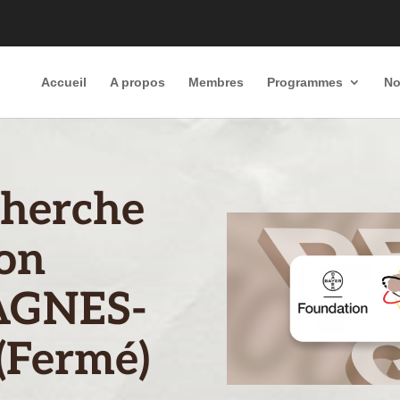
Accueil
A propos
Membres
Programmes
No
cherche
ion
 AGNES-
(Fermé)