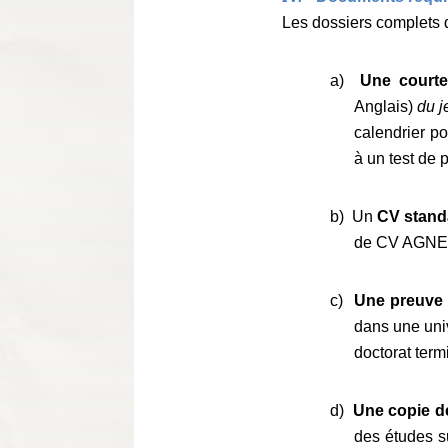
Les dossiers complets
a)
Une courte p
Anglais)
du j
calendrier po
à un test de p
b) Un
CV stand
de CV AGNES 
c)
Une preuve o
dans une univ
doctorat term
d)
Une copie de
des études su