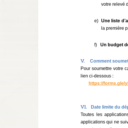
votre relevé 
e)
Une liste d’
la première pa
f)
Un budget dé
V.
Comment soumett
Pour soumettre votre ca
lien ci-dessous :
https://forms.gl
VI.
Date limite du d
Toutes les application
applications qui ne sui