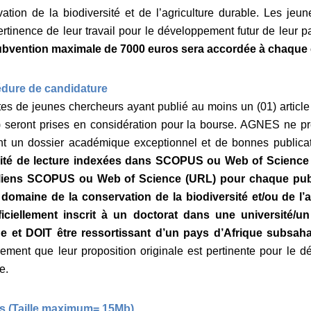
tion de la biodiversité et de l’agriculture durable. Les jeun
rtinence de leur travail pour le développement futur de leur p
bvention maximale de 7000 euros sera accordée à chaque 
cédure de candidature
es de jeunes chercheurs ayant publié au moins un (01) article 
) seront prises en considération pour la bourse. AGNES ne p
nt un dossier académique exceptionnel et de bonnes public
mité de lecture indexées dans SCOPUS ou Web of Science
liens SCOPUS ou Web of Science (URL) pour chaque publ
e domaine de la conservation de la biodiversité et/ou de l’
ficiellement inscrit à un doctorat dans une université/un
e et DOIT être ressortissant d’un pays d’Afrique subsaha
rement que leur proposition originale est pertinente pour le
e.
s (Taille maximum= 15Mb)