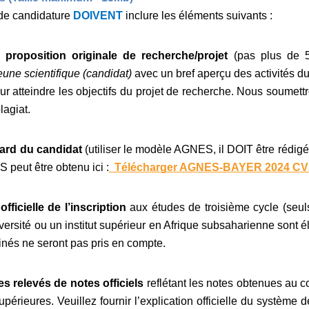
 de candidature
DOIVENT
inclure les éléments suivants :
roposition originale de recherche/projet
(pas plus de 
eune scientifique (candidat)
avec un bref aperçu des activités du
ur atteindre les objectifs du projet de recherche. Nous soumet
lagiat.
ard du candidat
(utiliser le modèle AGNES, il DOIT être rédig
peut être obtenu ici :
Télécharger AGNES-BAYER 2024 CV
fficielle de l’inscription
aux études de troisième cycle (seuls
ersité ou un institut supérieur en Afrique subsaharienne sont él
inés ne seront pas pris en compte.
s relevés de notes officiels
reflétant les notes obtenues au c
périeures. Veuillez fournir l’explication officielle du système d