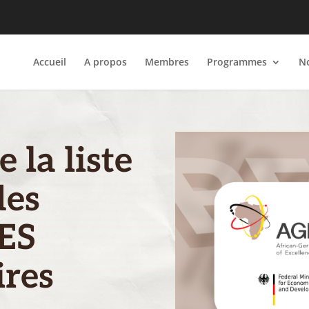
Accueil
A propos
Membres
Programmes
No
 la liste
des
ES
ires