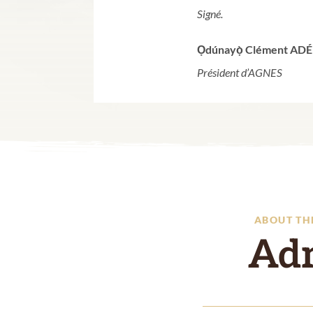
Signé.
Ọdúnayọ̀ Clément AD
Président d’AGNES
ABOUT TH
Ad