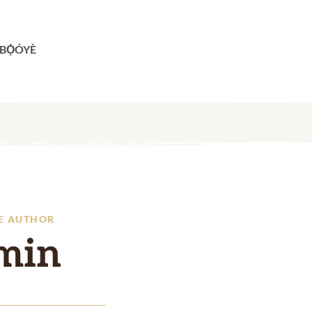
ÉBỌ́ÓYÈ
E AUTHOR
min