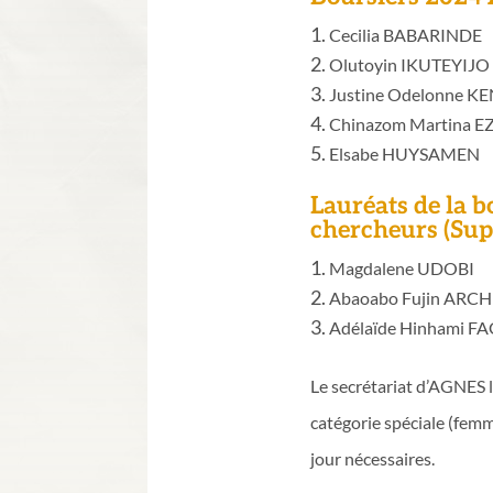
Cecilia BABARINDE
Olutoyin IKUTEYIJO
Justine Odelonne K
Chinazom Martina E
Elsabe HUYSAMEN
Lauréats de la 
chercheurs (Sup.
Magdalene UDOBI
Abaoabo Fujin ARC
Adélaïde Hinhami F
Le secrétariat d’AGNES 
catégorie spéciale (fem
jour nécessaires.