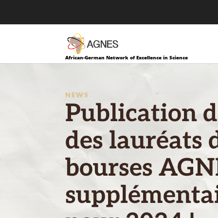
African-German Network of Excellence in Science
NEWS
Publication de
des lauréats 
bourses AGN
supplémenta