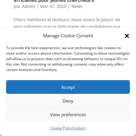
africaines pour jeunes chercheurs
par
Admin
|
Mar 31, 2020
|
News
Chers membres et lecteurs, Nous avons le plaisir de
vous informer que la date limite de candidature aux
bourses de mobilité intra-africaine au titre de 2020
Manage Cookie Consent
pour les jeunes chercheurs, préalablement fixée au
31 mars 2020, est reportée en raison de la pandémie
To provide the best experiences, we use technologies like cookies to
store and/or access device information. Consenting to these technologies
mondiale...
will allow us to process data such as browsing behavior or unique IDs on
this site. Not consenting or withdrawing consent, may adversely affect
certain features and functions.
Designed by
cloudnizer.com
- All rights reserved AGNES
2024.
Accept
Deny
View preferences
Cookie Policy
Contact