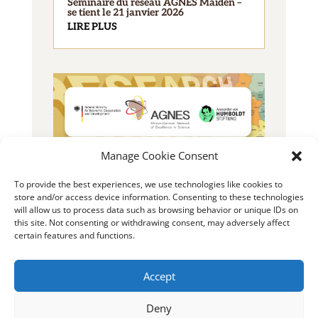
Séminaire du réseau AGNES Maiden –
se tient le 21 janvier 2026
LIRE PLUS
Manage Cookie Consent
2025 Bourse AGNES pour jeunes
To provide the best experiences, we use technologies like cookies to
chercheurs
store and/or access device information. Consenting to these technologies
LIRE PLUS
will allow us to process data such as browsing behavior or unique IDs on
this site. Not consenting or withdrawing consent, may adversely affect
certain features and functions.
Accept
Deny